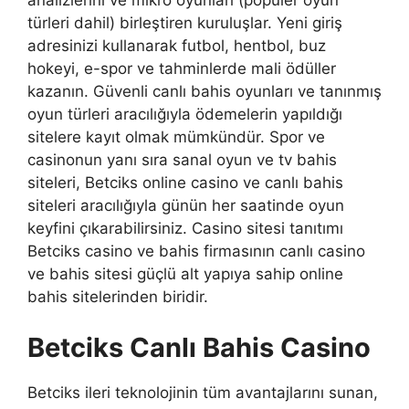
analizlerini ve mikro oyunları (popüler oyun
türleri dahil) birleştiren kuruluşlar. Yeni giriş
adresinizi kullanarak futbol, ​​hentbol, ​​buz
hokeyi, e-spor ve tahminlerde mali ödüller
kazanın. Güvenli canlı bahis oyunları ve tanınmış
oyun türleri aracılığıyla ödemelerin yapıldığı
sitelere kayıt olmak mümkündür. Spor ve
casinonun yanı sıra sanal oyun ve tv bahis
siteleri, Betciks online casino ve canlı bahis
siteleri aracılığıyla günün her saatinde oyun
keyfini çıkarabilirsiniz. Casino sitesi tanıtımı
Betciks casino ve bahis firmasının canlı casino
ve bahis sitesi güçlü alt yapıya sahip online
bahis sitelerinden biridir.
Betciks Canlı Bahis Casino
Betciks ileri teknolojinin tüm avantajlarını sunan,