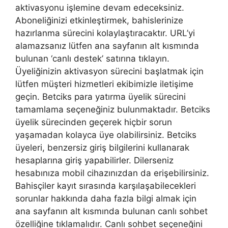
aktivasyonu işlemine devam edeceksiniz.
Aboneliğinizi etkinleştirmek, bahislerinize
hazırlanma sürecini kolaylaştıracaktır. URL’yi
alamazsanız lütfen ana sayfanın alt kısmında
bulunan ‘canlı destek’ satırına tıklayın.
Üyeliğinizin aktivasyon sürecini başlatmak için
lütfen müşteri hizmetleri ekibimizle iletişime
geçin. Betciks para yatırma üyelik sürecini
tamamlama seçeneğiniz bulunmaktadır. Betciks
üyelik sürecinden geçerek hiçbir sorun
yaşamadan kolayca üye olabilirsiniz. Betciks
üyeleri, benzersiz giriş bilgilerini kullanarak
hesaplarına giriş yapabilirler. Dilerseniz
hesabınıza mobil cihazınızdan da erişebilirsiniz.
Bahisçiler kayıt sırasında karşılaşabilecekleri
sorunlar hakkında daha fazla bilgi almak için
ana sayfanın alt kısmında bulunan canlı sohbet
özelliğine tıklamalıdır. Canlı sohbet seçeneğini