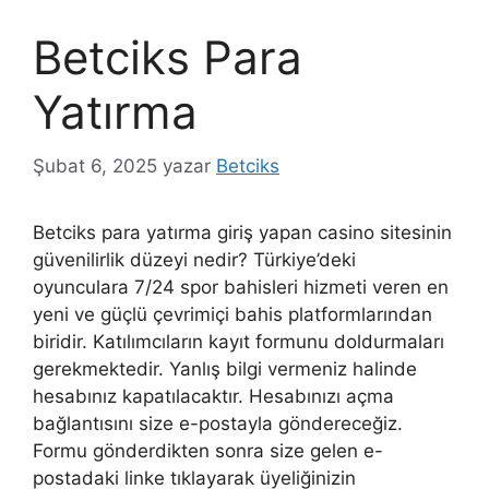
Betciks Para
Yatırma
Şubat 6, 2025
yazar
Betciks
Betciks para yatırma giriş yapan casino sitesinin
güvenilirlik düzeyi nedir? Türkiye’deki
oyunculara 7/24 spor bahisleri hizmeti veren en
yeni ve güçlü çevrimiçi bahis platformlarından
biridir. Katılımcıların kayıt formunu doldurmaları
gerekmektedir. Yanlış bilgi vermeniz halinde
hesabınız kapatılacaktır. Hesabınızı açma
bağlantısını size e-postayla göndereceğiz.
Formu gönderdikten sonra size gelen e-
postadaki linke tıklayarak üyeliğinizin