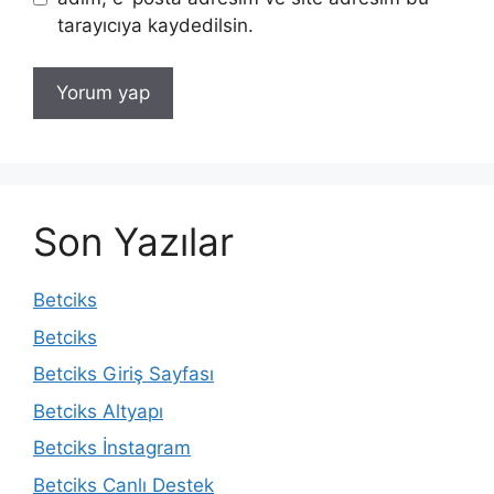
tarayıcıya kaydedilsin.
Son Yazılar
Betciks
Betciks
Betciks Giriş Sayfası
Betciks Altyapı
Betciks İnstagram
Betciks Canlı Destek