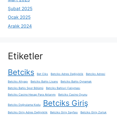
Şubat 2025
Ocak 2025
Aralık 2024
Etiketler
Betciks
Bet Ciks
Betciks Adres Değişiklik
Betciks Adresi
Betciks Altyapı
Betciks Bahis Lisans
Betciks Bahis Oynamak
Betciks Bahis Spor Bölümü
Betciks Bahisçi Çalışması
Betciks Casino Hesap Para Aktarımı
Betciks Casino Oyunu
Betciks Giriş
Betciks Doğrulama Kodu
Betciks Giriş Adres Değişiklik
Betciks Giriş Sayfası
Betciks Giriş Zorluk