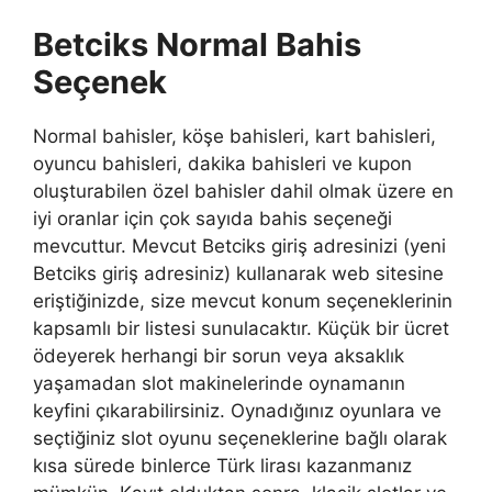
Betciks Normal Bahis
Seçenek
Normal bahisler, köşe bahisleri, kart bahisleri,
oyuncu bahisleri, dakika bahisleri ve kupon
oluşturabilen özel bahisler dahil olmak üzere en
iyi oranlar için çok sayıda bahis seçeneği
mevcuttur. Mevcut Betciks giriş adresinizi (yeni
Betciks giriş adresiniz) kullanarak web sitesine
eriştiğinizde, size mevcut konum seçeneklerinin
kapsamlı bir listesi sunulacaktır. Küçük bir ücret
ödeyerek herhangi bir sorun veya aksaklık
yaşamadan slot makinelerinde oynamanın
keyfini çıkarabilirsiniz. Oynadığınız oyunlara ve
seçtiğiniz slot oyunu seçeneklerine bağlı olarak
kısa sürede binlerce Türk lirası kazanmanız