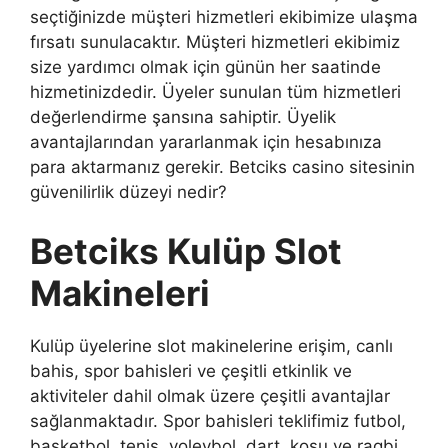
seçtiğinizde müşteri hizmetleri ekibimize ulaşma
fırsatı sunulacaktır. Müşteri hizmetleri ekibimiz
size yardımcı olmak için günün her saatinde
hizmetinizdedir. Üyeler sunulan tüm hizmetleri
değerlendirme şansına sahiptir. Üyelik
avantajlarından yararlanmak için hesabınıza
para aktarmanız gerekir. Betciks casino sitesinin
güvenilirlik düzeyi nedir?
Betciks Kulüp Slot
Makineleri
Kulüp üyelerine slot makinelerine erişim, canlı
bahis, spor bahisleri ve çeşitli etkinlik ve
aktiviteler dahil olmak üzere çeşitli avantajlar
sağlanmaktadır. Spor bahisleri teklifimiz futbol, ​​
basketbol, ​​tenis, voleybol, dart, koşu ve ragbi