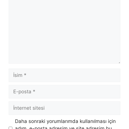
Yorum
İsim
E-
posta
İnternet
sitesi
Daha sonraki yorumlarımda kullanılması için
adım, e-posta adresim ve site adresim bu