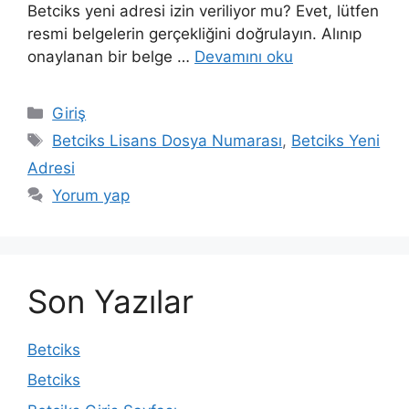
Betciks yeni adresi izin veriliyor mu? Evet, lütfen
resmi belgelerin gerçekliğini doğrulayın. Alınıp
onaylanan bir belge …
Devamını oku
Kategoriler
Giriş
Etiketler
Betciks Lisans Dosya Numarası
,
Betciks Yeni
Adresi
Yorum yap
Son Yazılar
Betciks
Betciks