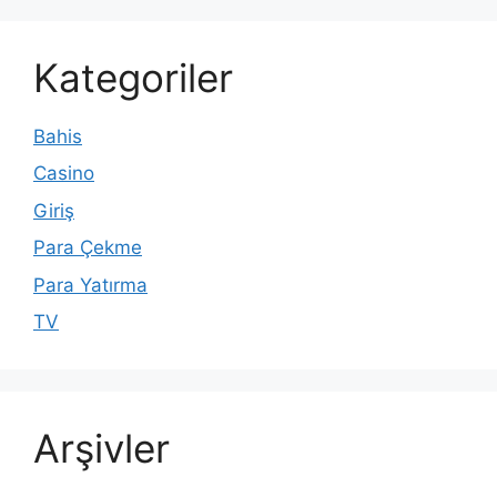
Kategoriler
Bahis
Casino
Giriş
Para Çekme
Para Yatırma
TV
Arşivler