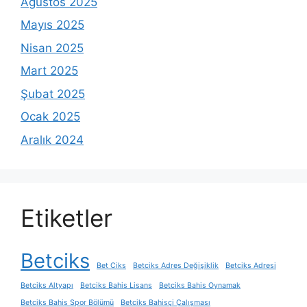
Ağustos 2025
Mayıs 2025
Nisan 2025
Mart 2025
Şubat 2025
Ocak 2025
Aralık 2024
Etiketler
Betciks
Bet Ciks
Betciks Adres Değişiklik
Betciks Adresi
Betciks Altyapı
Betciks Bahis Lisans
Betciks Bahis Oynamak
Betciks Bahis Spor Bölümü
Betciks Bahisçi Çalışması