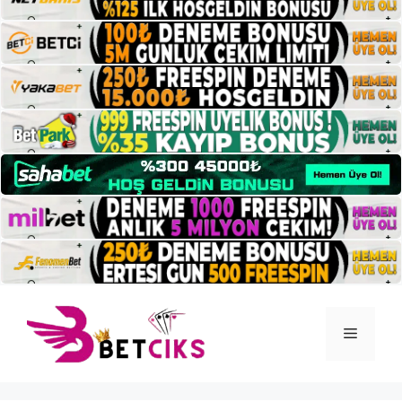
İçeriğe
atla
Menü