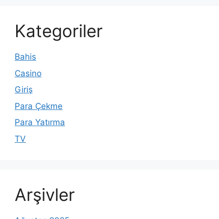
Kategoriler
Bahis
Casino
Giriş
Para Çekme
Para Yatırma
TV
Arşivler