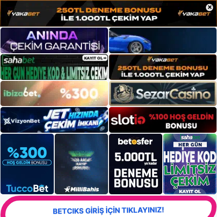
×
BETCIKS GİRİŞ İÇİN TIKLAYINIZ!