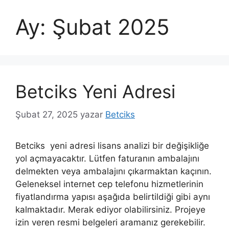
Ay:
Şubat 2025
Betciks Yeni Adresi
Şubat 27, 2025
yazar
Betciks
Betciks yeni adresi lisans analizi bir değişikliğe
yol açmayacaktır. Lütfen faturanın ambalajını
delmekten veya ambalajını çıkarmaktan kaçının.
Geleneksel internet cep telefonu hizmetlerinin
fiyatlandırma yapısı aşağıda belirtildiği gibi aynı
kalmaktadır. Merak ediyor olabilirsiniz. Projeye
izin veren resmi belgeleri aramanız gerekebilir.