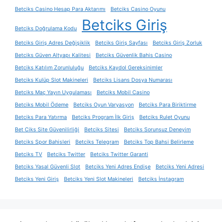
Betciks Casino Hesap Para Aktarımı
Betciks Casino Oyunu
Betciks Giriş
Betciks Doğrulama Kodu
Betciks Giriş Adres Değişiklik
Betciks Giriş Sayfası
Betciks Giriş Zorluk
Betciks Güven Altyapı Kalitesi
Betciks Güvenlik Bahis Casino
Betciks Katılım Zorunluluğu
Betciks Kaydol Gereksinimler
Betciks Kulüp Slot Makineleri
Betciks Lisans Dosya Numarası
Betciks Maç Yayın Uygulaması
Betciks Mobil Casino
Betciks Mobil Ödeme
Betciks Oyun Varyasyon
Betciks Para Biriktirme
Betciks Para Yatırma
Betciks Program İlk Giriş
Betciks Rulet Oyunu
Bet Ciks Site Güvenilirliği
Betciks Sitesi
Betciks Sorunsuz Deneyim
Betciks Spor Bahisleri
Betciks Telegram
Betciks Top Bahsi Belirleme
Betciks TV
Betciks Twitter
Betciks Twitter Garanti
Betciks Yasal Güvenli Slot
Betciks Yeni Adres Endişe
Betciks Yeni Adresi
Betciks Yeni Giriş
Betciks Yeni Slot Makineleri
Betciks İnstagram