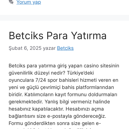
Yorum yap
Betciks Para Yatırma
Şubat 6, 2025
yazar
Betciks
Betciks para yatırma giriş yapan casino sitesinin
güvenilirlik düzeyi nedir? Türkiye’deki
oyunculara 7/24 spor bahisleri hizmeti veren en
yeni ve güçlü çevrimiçi bahis platformlarından
biridir. Katılımcıların kayıt formunu doldurmaları
gerekmektedir. Yanlış bilgi vermeniz halinde
hesabınız kapatılacaktır. Hesabınızı açma
bağlantısını size e-postayla göndereceğiz.
Formu gönderdikten sonra size gelen e-