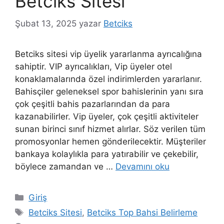
Betciks Sitesi
Şubat 13, 2025
yazar
Betciks
Betciks sitesi vip üyelik yararlanma ayrıcalığına
sahiptir. VIP ayrıcalıkları, Vip üyeler otel
konaklamalarında özel indirimlerden yararlanır.
Bahisçiler geleneksel spor bahislerinin yanı sıra
çok çeşitli bahis pazarlarından da para
kazanabilirler. Vip üyeler, çok çeşitli aktiviteler
sunan birinci sınıf hizmet alırlar. Söz verilen tüm
promosyonlar hemen gönderilecektir. Müşteriler
bankaya kolaylıkla para yatırabilir ve çekebilir,
böylece zamandan ve …
Devamını oku
Kategoriler
Giriş
Etiketler
Betciks Sitesi
,
Betciks Top Bahsi Belirleme