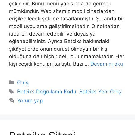
çekicidir. Bunu menü yapısında da görmek
mümkündür. Web sitemiz mobil cihazlardan
erişilebilecek şekilde tasarlanmıştır. Şu anda bir
mobil uygulama geliştirilmektedir. O noktadan
itibaren devam edebilir ve doyasıya
eğlenebilirsiniz. Ayrıca Betciks hakkındaki
şikâyetlerde onun dürüst olmayan bir kişi
olduğuna dair hiçbir delil bulunmamaktadır. Her
kişi çeşitli konuları tartıştı. Bazı …
Devamını oku
Kategoriler
Giriş
Etiketler
Betciks Doğrulama Kodu
,
Betciks Yeni Giriş
Yorum yap