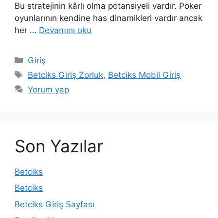
Bu stratejinin kârlı olma potansiyeli vardır. Poker
oyunlarının kendine has dinamikleri vardır ancak
her …
Devamını oku
Kategoriler
Giriş
Etiketler
Betciks Giriş Zorluk
,
Betciks Mobil Giriş
Yorum yap
Son Yazılar
Betciks
Betciks
Betciks Giriş Sayfası