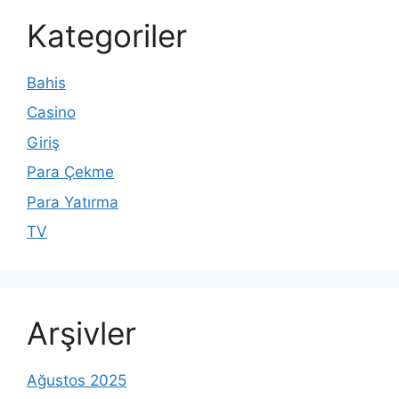
Kategoriler
Bahis
Casino
Giriş
Para Çekme
Para Yatırma
TV
Arşivler
Ağustos 2025