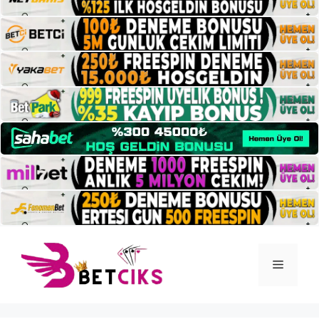
İçeriğe
atla
Menü