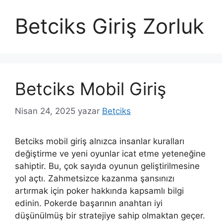
Betciks Giriş Zorluk
Betciks Mobil Giriş
Nisan 24, 2025
yazar
Betciks
Betciks mobil giriş alnızca insanlar kuralları
değiştirme ve yeni oyunlar icat etme yeteneğine
sahiptir. Bu, çok sayıda oyunun geliştirilmesine
yol açtı. Zahmetsizce kazanma şansınızı
artırmak için poker hakkında kapsamlı bilgi
edinin. Pokerde başarının anahtarı iyi
düşünülmüş bir stratejiye sahip olmaktan geçer.