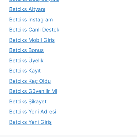
Betciks Altyapı
Betciks İnstagram
Betciks Canlı Destek
Betciks Mobil Giriş
Betciks Bonus
Betciks Üyelik
Betciks Kayıt
Betciks Kaç Oldu
Betciks Güvenilir Mi
Betciks Şikayet
Betciks Yeni Adresi
Betciks Yeni Giriş