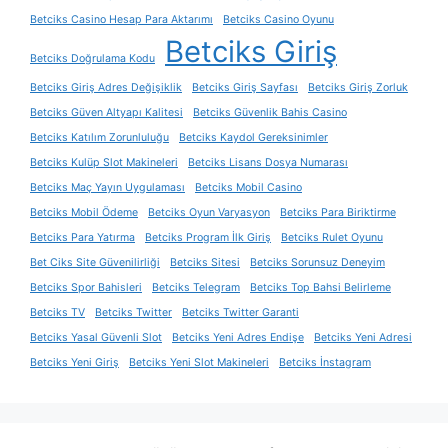
Betciks Casino Hesap Para Aktarımı
Betciks Casino Oyunu
Betciks Giriş
Betciks Doğrulama Kodu
Betciks Giriş Adres Değişiklik
Betciks Giriş Sayfası
Betciks Giriş Zorluk
Betciks Güven Altyapı Kalitesi
Betciks Güvenlik Bahis Casino
Betciks Katılım Zorunluluğu
Betciks Kaydol Gereksinimler
Betciks Kulüp Slot Makineleri
Betciks Lisans Dosya Numarası
Betciks Maç Yayın Uygulaması
Betciks Mobil Casino
Betciks Mobil Ödeme
Betciks Oyun Varyasyon
Betciks Para Biriktirme
Betciks Para Yatırma
Betciks Program İlk Giriş
Betciks Rulet Oyunu
Bet Ciks Site Güvenilirliği
Betciks Sitesi
Betciks Sorunsuz Deneyim
Betciks Spor Bahisleri
Betciks Telegram
Betciks Top Bahsi Belirleme
Betciks TV
Betciks Twitter
Betciks Twitter Garanti
Betciks Yasal Güvenli Slot
Betciks Yeni Adres Endişe
Betciks Yeni Adresi
Betciks Yeni Giriş
Betciks Yeni Slot Makineleri
Betciks İnstagram