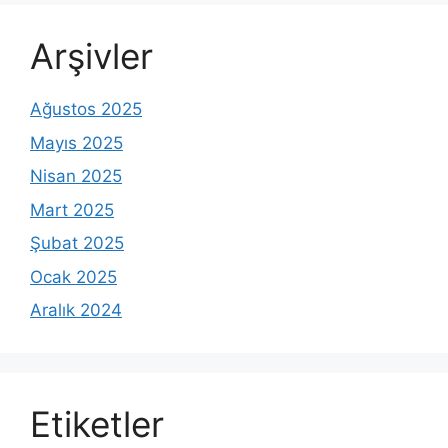
Arşivler
Ağustos 2025
Mayıs 2025
Nisan 2025
Mart 2025
Şubat 2025
Ocak 2025
Aralık 2024
Etiketler