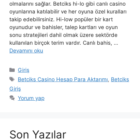
olmalarını sağlar. Betciks hi-lo gibi canlı casino
oyunlarına katılabilir ve her oyuna özel kuralları
takip edebilirsiniz. Hi-low popüler bir kart
oyunudur ve bahisler, talep kartları ve oyun
sonu stratejileri dahil olmak üzere sektörde
kullanılan birçok terim vardır. Canlı bahis, …
Devamını oku
Kategoriler
Giriş
Etiketler
Betciks Casino Hesap Para Aktarımı
,
Betciks
Giriş
Yorum yap
Son Yazılar