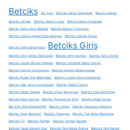
Betciks
Bet Ciks
Betciks Adres Değişiklik
Betciks Adresi
Betciks Altyapı
Betciks Bahis Lisans
Betciks Bahis Oynamak
Betciks Bahis Spor Bölümü
Betciks Bahisçi Çalışması
Betciks Casino Hesap Para Aktarımı
Betciks Casino Oyunu
Betciks Giriş
Betciks Doğrulama Kodu
Betciks Giriş Adres Değişiklik
Betciks Giriş Sayfası
Betciks Giriş Zorluk
Betciks Güven Altyapı Kalitesi
Betciks Güvenlik Bahis Casino
Betciks Katılım Zorunluluğu
Betciks Kaydol Gereksinimler
Betciks Kulüp Slot Makineleri
Betciks Lisans Dosya Numarası
Betciks Maç Yayın Uygulaması
Betciks Mobil Casino
Betciks Mobil Ödeme
Betciks Oyun Varyasyon
Betciks Para Biriktirme
Betciks Para Yatırma
Betciks Program İlk Giriş
Betciks Rulet Oyunu
Bet Ciks Site Güvenilirliği
Betciks Sitesi
Betciks Sorunsuz Deneyim
Betciks Spor Bahisleri
Betciks Telegram
Betciks Top Bahsi Belirleme
Betciks TV
Betciks Twitter
Betciks Twitter Garanti
Betciks Yasal Güvenli Slot
Betciks Yeni Adres Endişe
Betciks Yeni Adresi