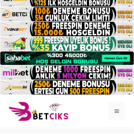
İçeriğe
atla
Menü